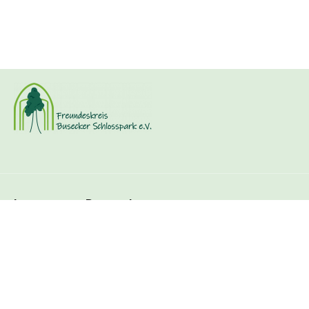
Navigation
Impressum
Datenschutz
überspringen
© Freundeskreis Busecker Schlosspark e. V. / 2026 /
Nature Theme
by
contao-themes.net