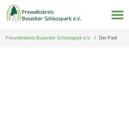
Navigation
Freundeskreis Busecker Schlosspark e.V.
Der Park
überspringen