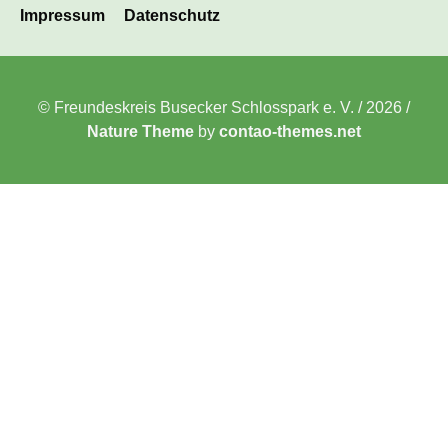
Impressum
Datenschutz
überspringen
© Freundeskreis Busecker Schlosspark e. V. / 2026 /
Nature Theme
by
contao-themes.net