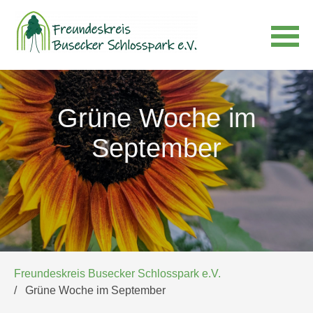
Navigation
überspringen
Grüne Woche im
September
Freundeskreis Busecker Schlosspark e.V.
Grüne Woche im September