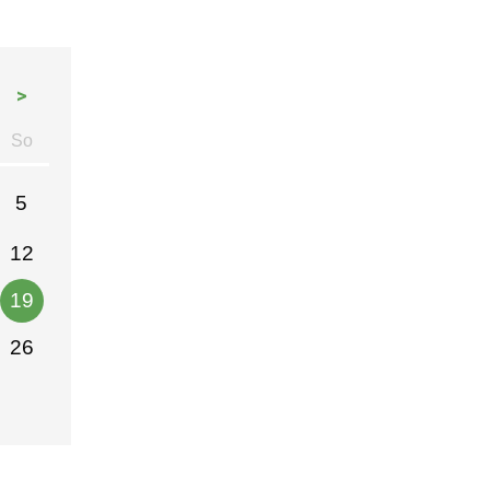
>
So
stag
nntag
5
12
19
26