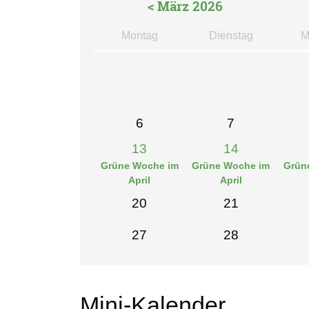
< März 2026
Mo
ntag
Di
enstag
M
6
7
13
14
Grüne Woche im
Grüne Woche im
Grün
April
April
20
21
27
28
Mini-Kalender