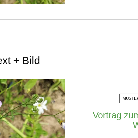
ext + Bild
MUSTE
Vortrag zu
W