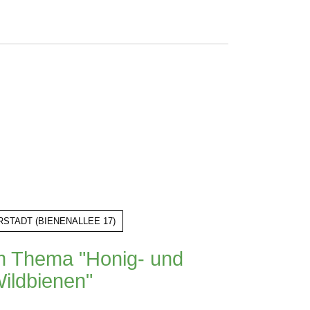
RSTADT
(
BIENENALLEE 17
)
m Thema "Honig- und
ildbienen"