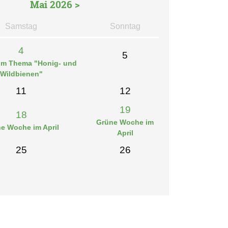
Mai 2026 >
Sa
mstag
So
nntag
4
5
um Thema "Honig- und
Wildbienen"
11
12
19
18
Grüne Woche im
e Woche im April
April
25
26