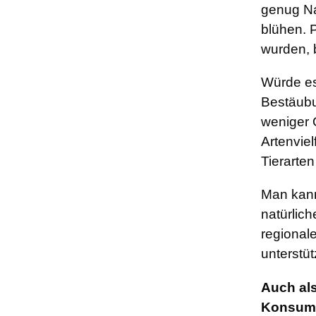
genug Na
blühen. 
wurden, 
Würde es 
Bestäubu
weniger 
Artenviel
Tierarte
Man kann
natürlic
regional
unterstüt
Auch als
Konsumg