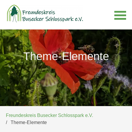
Navigation
überspringen
Theme-Elemente
Freundeskreis Busecker Schlosspark e.V.
Theme-Elemente