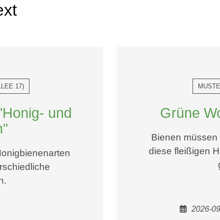
ext
LEE 17
)
MUSTE
"Honig- und
Grüne Wo
n"
Bienen müssen 
diese fleißigen H
 Honigbienenarten
rschiedliche
n.
2026-09