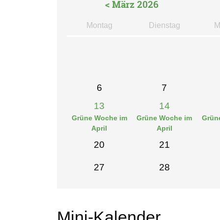
< März 2026
Mo
ntag
Di
enstag
M
6
7
13
14
Grüne Woche im
Grüne Woche im
Grün
April
April
20
21
27
28
Mini-Kalender