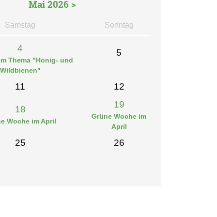
Mai 2026 >
Sa
mstag
So
nntag
4
5
um Thema "Honig- und
Wildbienen"
11
12
19
18
Grüne Woche im
e Woche im April
April
25
26