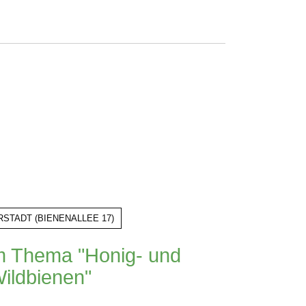
RSTADT
(
BIENENALLEE 17
)
m Thema "Honig- und
ildbienen"