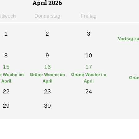
April 2026
i
ttwoch
Do
nnerstag
Fr
eitag
1
2
3
Vortrag z
8
9
10
15
16
17
e Woche im
Grüne Woche im
Grüne Woche im
Grün
April
April
April
22
23
24
29
30