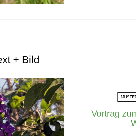
ext + Bild
MUSTE
Vortrag zu
W