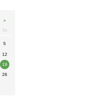
>
So
stag
nntag
5
12
19
26