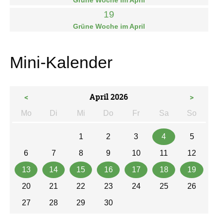
19
Grüne Woche im April
Mini-Kalender
<
April 2026
>
Mo
Di
Mi
Do
Fr
Sa
So
ntag
enstag
ttwoch
nnerstag
eitag
mstag
nntag
1
2
3
4
5
6
7
8
9
10
11
12
13
14
15
16
17
18
19
20
21
22
23
24
25
26
27
28
29
30