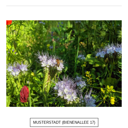
MUSTERSTADT
(
BIENENALLEE 17
)