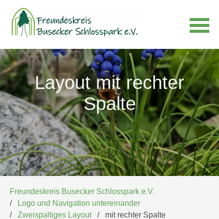
Navigation
überspringen
Layout mit rechter
Spalte
Freundeskreis Busecker Schlosspark e.V.
Logo und Navigation untereinander
Zweispaltiges Layout
mit rechter Spalte